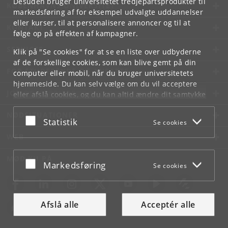
Desuden bruger universitetet tredjepartsprodukter til
KØBENHAVNS UNIVERSITET
markedsføring af for eksempel udvalgte uddannelser
eller kurser, til at personalisere annoncer og til at
KONTAKT
følge op på effekten af kampagner.
SERVICES
Klik på "Se cookies" for at se en liste over udbyderne
af de forskellige cookies, som kan blive gemt på din
FOR STUDERENDE OG ANSATTE
computer eller mobil, når du bruger universitetets
hjemmeside. Du kan selv vælge om du vil acceptere
JOB OG KARRIERE
eller afslå cookies, og du kan altid ændre dit samtykke
under
Cookie- og privatlivspolitik
som du finder i
NØDSITUATIONER
bunden af hver side.
Acceptér eller afslå
Statistik
Se cookies
Googles privatlivspolitik
WEB
MØD KU PÅ
Acceptér eller afslå
Markedsføring
Se cookies
Afslå alle
Acceptér alle