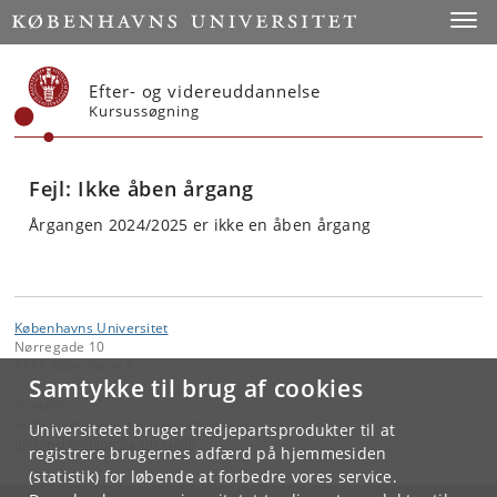
Start
Toggl
Efter- og videreuddannelse
Kursussøgning
Fejl: Ikke åben årgang
Årgangen 2024/2025 er ikke en åben årgang
Københavns Universitet
Nørregade 10
1165 København K
Samtykke til brug af cookies
Kontakt:
Videreuddannelse og Livslang Læring
Universitetet bruger tredjepartsprodukter til at
lifelonglearning
@
adm
.
ku
.
dk
registrere brugernes adfærd på hjemmesiden
(statistik) for løbende at forbedre vores service.