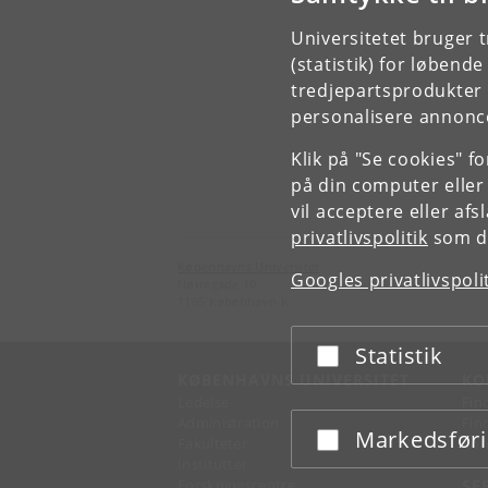
Universitetet bruger 
(statistik) for løbend
tredjepartsprodukter t
personalisere annonce
Klik på "Se cookies" f
på din computer eller
vil acceptere eller af
privatlivspolitik
som du
Københavns Universitet
Googles privatlivspoli
Nørregade 10
1165 København K
Statistik
Acceptér eller afslå
KØBENHAVNS UNIVERSITET
KO
Ledelse
Fin
Administration
Fin
Markedsfør
Acceptér eller afslå
Fakulteter
Kon
Institutter
Forskningscentre
SE