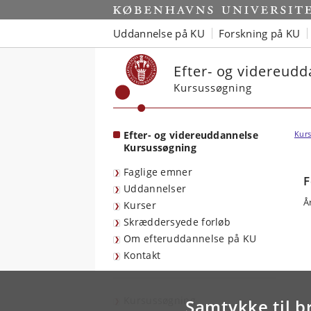
Start
Uddannelse på KU
Forskning på KU
Efter- og videreud
Kursussøgning
Efter- og videreuddannelse
Kurs
Kursussøgning
Faglige emner
F
Uddannelser
Å
Kurser
Skræddersyede forløb
Om efteruddannelse på KU
Kontakt
Kursussøgning
Samtykke til b