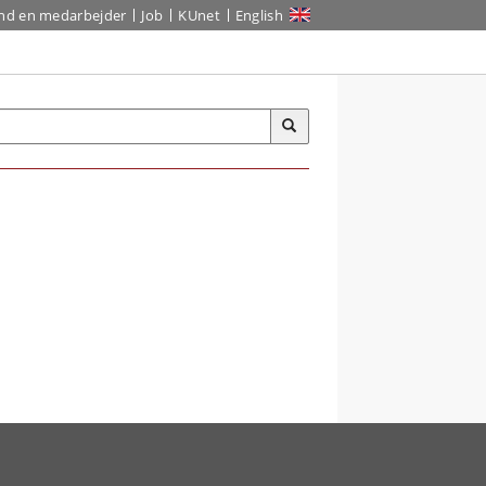
ind en medarbejder
Job
KUnet
English