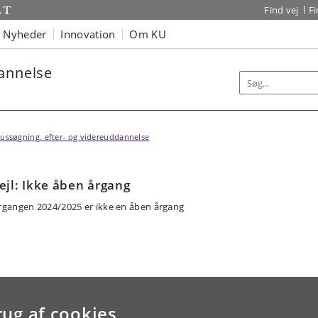
Find vej
F
Nyheder
Innovation
Om KU
dannelse
ussøgning, efter- og videreuddannelse
ejl: Ikke åben årgang
rgangen 2024/2025 er ikke en åben årgang
rug af cookies