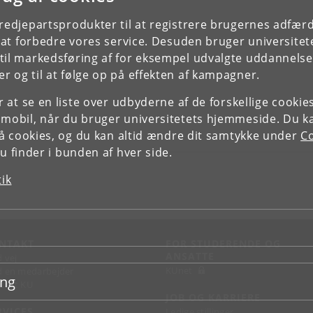
tredjepartsprodukter til at registrere brugernes adfæ
e at forbedre vores service. Desuden bruger universitet
il markedsføring af for eksempel udvalgte uddannelser e
r og til at følge op på effekten af kampagner.
or at se en liste over udbyderne af de forskellige cooki
 mobil, når du bruger universitetets hjemmeside. Du k
slå cookies, og du kan altid ændre dit samtykke under
Co
 finder i bunden af hver side.
tik
NTAKT
FOR STUDERENDE OG
ANSATTE
d vej
KUnet
d en medarbejder
ing
takt KU
JOB OG KARRIERE
RVICES
Ledige stillinger