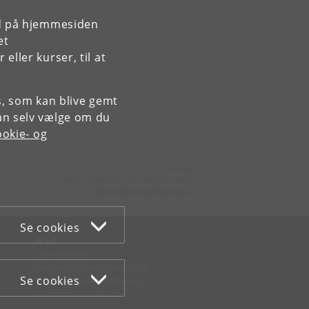
rd på hjemmesiden
et
ller kurser, til at
es, som kan blive gemt
an selv vælge om du
okie- og
Kontakt:
Videreuddannelse og Livslang Læring
lifelonglearning
@
adm
.
ku
.
dk
Se cookies
WEB
Om websitet
Cookies og privatlivspolitik
Se cookies
Tilgængelighedserklæring
Informationssikkerhed