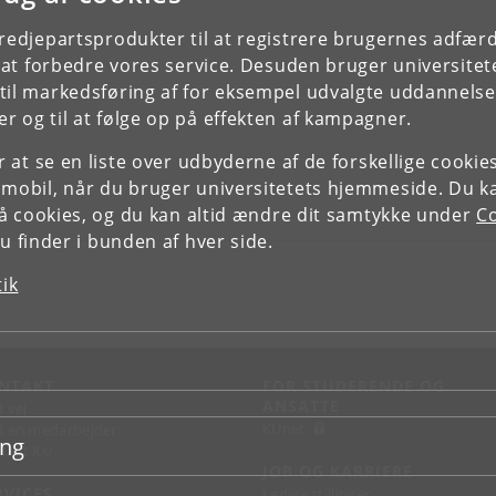
tredjepartsprodukter til at registrere brugernes adfæ
e at forbedre vores service. Desuden bruger universitet
il markedsføring af for eksempel udvalgte uddannelser e
r og til at følge op på effekten af kampagner.
or at se en liste over udbyderne af de forskellige cooki
 mobil, når du bruger universitetets hjemmeside. Du k
slå cookies, og du kan altid ændre dit samtykke under
Co
 finder i bunden af hver side.
tik
NTAKT
FOR STUDERENDE OG
ANSATTE
d vej
KUnet
d en medarbejder
ing
takt KU
JOB OG KARRIERE
RVICES
Ledige stillinger