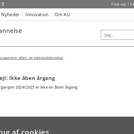
Find vej
F
Nyheder
Innovation
Om KU
dannelse
ussøgning, efter- og videreuddannelse
ejl: Ikke åben årgang
rgangen 2024/2025 er ikke en åben årgang
rug af cookies