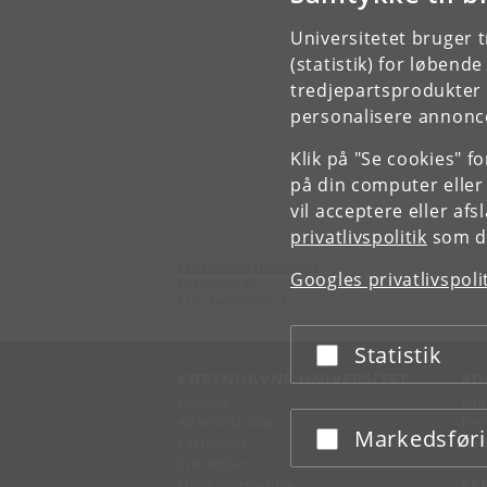
Universitetet bruger 
(statistik) for løbend
tredjepartsprodukter t
personalisere annonce
Klik på "Se cookies" f
på din computer eller
vil acceptere eller af
privatlivspolitik
som du
Københavns Universitet
Googles privatlivspoli
Nørregade 10
1165 København K
Statistik
Acceptér eller afslå
KØBENHAVNS UNIVERSITET
KO
Ledelse
Fin
Administration
Fin
Markedsfør
Acceptér eller afslå
Fakulteter
Kon
Institutter
Forskningscentre
SE