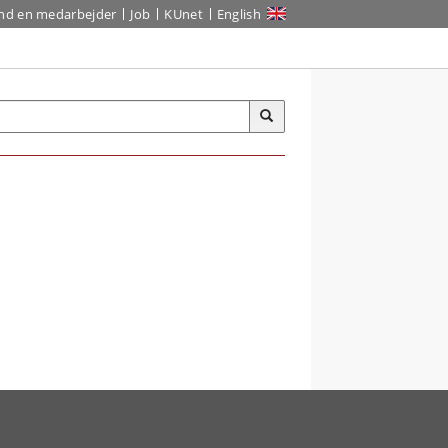
ind en medarbejder
Job
KUnet
English