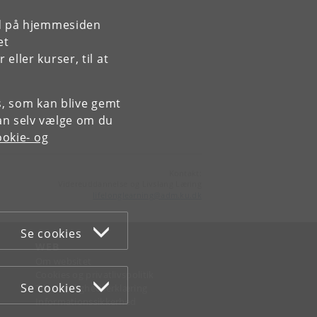
rd på hjemmesiden
et
ller kurser, til at
es, som kan blive gemt
an selv vælge om du
okie- og
Kontakt:
Videreuddannelse og Livslang Læring
lifelonglearning
@
adm
.
ku
.
dk
Se cookies
WEB
Om websitet
Cookies og privatlivspolitik
Se cookies
Tilgængelighedserklæring
Informationssikkerhed