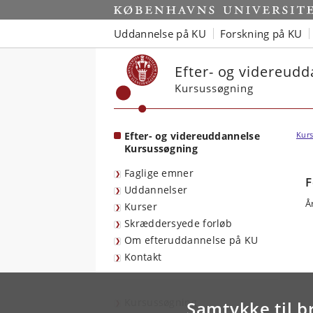
Start
Uddannelse på KU
Forskning på KU
Efter- og videreud
Kursussøgning
Efter- og videreuddannelse
Kurs
Kursussøgning
Faglige emner
F
Uddannelser
Å
Kurser
Skræddersyede forløb
Om efteruddannelse på KU
Kontakt
Kursussøgning
Samtykke til b