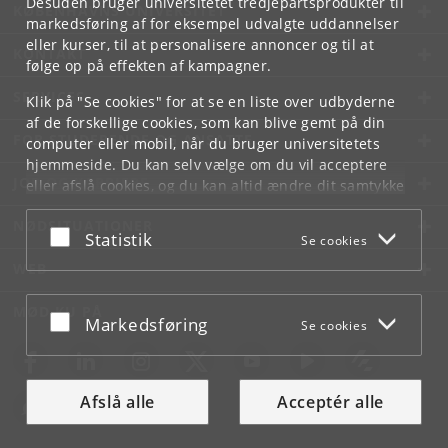
Desuden bruger universitetet tredjepartsprodukter til
KØBENHAVNS UNIVERSITET
markedsføring af for eksempel udvalgte uddannelser
eller kurser, til at personalisere annoncer og til at
KONTAKT
følge op på effekten af kampagner.
SERVICES
Klik på "Se cookies" for at se en liste over udbyderne
af de forskellige cookies, som kan blive gemt på din
FOR STUDERENDE OG ANSATTE
computer eller mobil, når du bruger universitetets
hjemmeside. Du kan selv vælge om du vil acceptere
JOB OG KARRIERE
eller afslå cookies, og du kan altid ændre dit samtykke
under
Cookie- og privatlivspolitik
som du finder i
NØDSITUATIONER
bunden af hver side.
Acceptér eller afslå
Statistik
Se cookies
Googles privatlivspolitik
WEB
MØD KU PÅ
Acceptér eller afslå
Markedsføring
Se cookies
Afslå alle
Acceptér alle