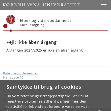
Start
Toggl
Efter- og videreuddannelse
Kursussøgning
Fejl: Ikke åben årgang
Årgangen 2024/2025 er ikke en åben årgang
Københavns Universitet
Nørregade 10
1165 København K
Samtykke til brug af cookies
Kontakt:
Videreuddannelse og Livslang Læring
Universitetet bruger tredjepartsprodukter til at
lifelonglearning
@
adm
.
ku
.
dk
registrere brugernes adfærd på hjemmesiden
(statistik) for løbende at forbedre vores service.