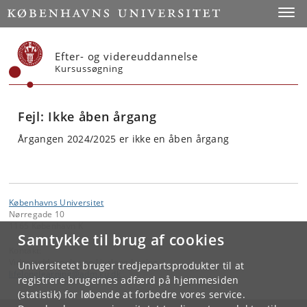
Start
Toggl
Efter- og videreuddannelse
Kursussøgning
Fejl: Ikke åben årgang
Årgangen 2024/2025 er ikke en åben årgang
Københavns Universitet
Nørregade 10
1165 København K
Samtykke til brug af cookies
Kontakt:
Videreuddannelse og Livslang Læring
Universitetet bruger tredjepartsprodukter til at
lifelonglearning
@
adm
.
ku
.
dk
registrere brugernes adfærd på hjemmesiden
(statistik) for løbende at forbedre vores service.