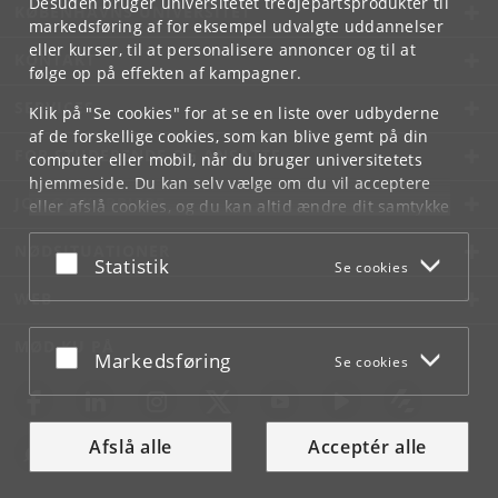
Desuden bruger universitetet tredjepartsprodukter til
KØBENHAVNS UNIVERSITET
markedsføring af for eksempel udvalgte uddannelser
eller kurser, til at personalisere annoncer og til at
KONTAKT
følge op på effekten af kampagner.
SERVICES
Klik på "Se cookies" for at se en liste over udbyderne
af de forskellige cookies, som kan blive gemt på din
FOR STUDERENDE OG ANSATTE
computer eller mobil, når du bruger universitetets
hjemmeside. Du kan selv vælge om du vil acceptere
JOB OG KARRIERE
eller afslå cookies, og du kan altid ændre dit samtykke
under
Cookie- og privatlivspolitik
som du finder i
NØDSITUATIONER
bunden af hver side.
Acceptér eller afslå
Statistik
Se cookies
Googles privatlivspolitik
WEB
MØD KU PÅ
Acceptér eller afslå
Markedsføring
Se cookies
Afslå alle
Acceptér alle