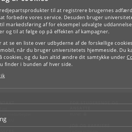
tredjepartsprodukter til at registrere brugernes adfæ
e at forbedre vores service. Desuden bruger universitet
il markedsføring af for eksempel udvalgte uddannelser e
r og til at følge op på effekten af kampagner.
or at se en liste over udbyderne af de forskellige cooki
 mobil, når du bruger universitetets hjemmeside. Du k
slå cookies, og du kan altid ændre dit samtykke under
Co
 finder i bunden af hver side.
tik
NTAKT
FOR STUDERENDE OG
ANSATTE
d vej
KUnet
d en medarbejder
ing
takt KU
JOB OG KARRIERE
RVICES
Ledige stillinger