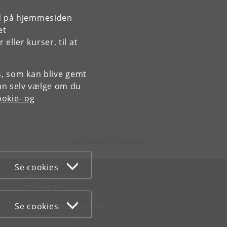
rd på hjemmesiden
et
ller kurser, til at
es, som kan blive gemt
an selv vælge om du
okie- og
Kontakt:
Videreuddannelse og Livslang Læring
lifelonglearning
@
adm
.
ku
.
dk
Se cookies
WEB
Om websitet
Cookies og privatlivspolitik
Se cookies
Tilgængelighedserklæring
Informationssikkerhed