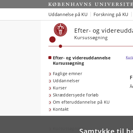
Start
Uddannelse på KU
Forskning på KU
Efter- og videreud
Kursussøgning
Efter- og videreuddannelse
Kurs
Kursussøgning
Faglige emner
F
Uddannelser
Å
Kurser
Skræddersyede forløb
Om efteruddannelse på KU
Kontakt
Kursussøgning
Samtykke til b