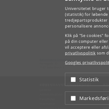
Universitetet bruger 
(statistik) for løbend
tredjepartsprodukter t
personalisere annonce
Klik på "Se cookies" f
på din computer eller
vil acceptere eller af
privatlivspolitik
som du
Københavns Universitet
Googles privatlivspoli
Nørregade 10
1165 København K
Statistik
Acceptér eller afslå
KØBENHAVNS UNIVERSITET
KO
Ledelse
Fin
Administration
Fin
Markedsfør
Acceptér eller afslå
Fakulteter
Kon
Institutter
Forskningscentre
SE