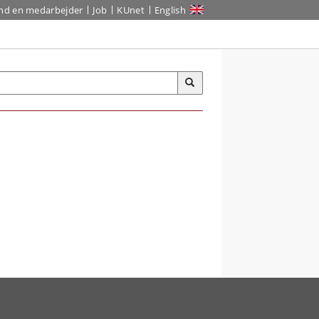
ind en medarbejder
Job
KUnet
English