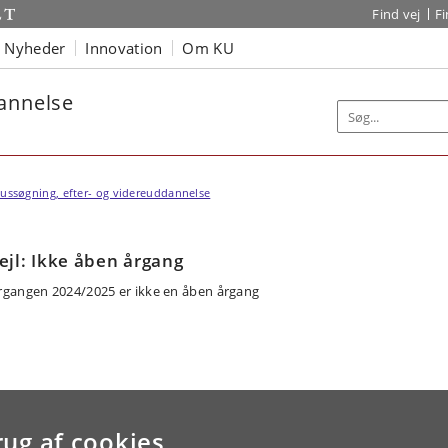
Find vej
F
Nyheder
Innovation
Om KU
dannelse
ussøgning, efter- og videreuddannelse
ejl: Ikke åben årgang
rgangen 2024/2025 er ikke en åben årgang
rug af cookies