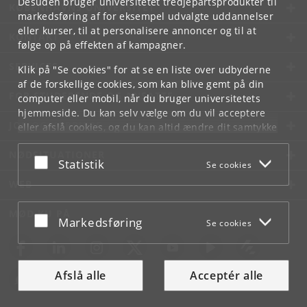
Desuden bruger universitetet tredjepartsprodukter til
KØBENHAVNS UNIVERSITET
markedsføring af for eksempel udvalgte uddannelser
eller kurser, til at personalisere annoncer og til at
KONTAKT
følge op på effekten af kampagner.
SERVICES
Klik på "Se cookies" for at se en liste over udbyderne
af de forskellige cookies, som kan blive gemt på din
FOR STUDERENDE OG ANSATTE
computer eller mobil, når du bruger universitetets
hjemmeside. Du kan selv vælge om du vil acceptere
JOB OG KARRIERE
eller afslå cookies, og du kan altid ændre dit samtykke
under
Cookie- og privatlivspolitik
som du finder i
NØDSITUATIONER
bunden af hver side.
Acceptér eller afslå
Statistik
Se cookies
Googles privatlivspolitik
WEB
MØD KU PÅ
Acceptér eller afslå
Markedsføring
Se cookies
Afslå alle
Acceptér alle