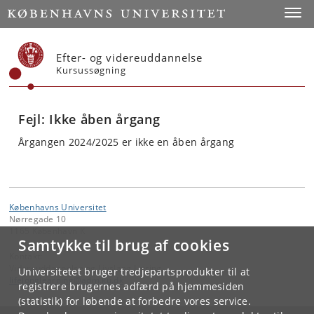
Start
Toggl
Efter- og videreuddannelse
Kursussøgning
Fejl: Ikke åben årgang
Årgangen 2024/2025 er ikke en åben årgang
Københavns Universitet
Nørregade 10
1165 København K
Samtykke til brug af cookies
Kontakt:
Videreuddannelse og Livslang Læring
Universitetet bruger tredjepartsprodukter til at
lifelonglearning
@
adm
.
ku
.
dk
registrere brugernes adfærd på hjemmesiden
(statistik) for løbende at forbedre vores service.