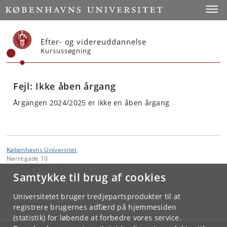
Start
Toggl
Efter- og videreuddannelse
Kursussøgning
Fejl: Ikke åben årgang
Årgangen 2024/2025 er ikke en åben årgang
Københavns Universitet
Nørregade 10
1165 København K
Samtykke til brug af cookies
Kontakt:
Videreuddannelse og Livslang Læring
Universitetet bruger tredjepartsprodukter til at
lifelonglearning
@
adm
.
ku
.
dk
registrere brugernes adfærd på hjemmesiden
(statistik) for løbende at forbedre vores service.