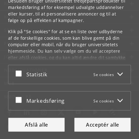
Desuden bruger universitetet tredjepartsprodukter til
KØBENHAVNS UNIVERSITET
markedsføring af for eksempel udvalgte uddannelser
eller kurser, til at personalisere annoncer og til at
KONTAKT
følge op på effekten af kampagner.
SERVICES
Klik på "Se cookies" for at se en liste over udbyderne
af de forskellige cookies, som kan blive gemt på din
FOR STUDERENDE OG ANSATTE
computer eller mobil, når du bruger universitetets
hjemmeside. Du kan selv vælge om du vil acceptere
JOB OG KARRIERE
eller afslå cookies, og du kan altid ændre dit samtykke
under
Cookie- og privatlivspolitik
som du finder i
NØDSITUATIONER
bunden af hver side.
Acceptér eller afslå
Statistik
Se cookies
Googles privatlivspolitik
WEB
MØD KU PÅ
Acceptér eller afslå
Markedsføring
Se cookies
Afslå alle
Acceptér alle