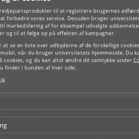
tredjepartsprodukter til at registrere brugernes adfæ
e at forbedre vores service. Desuden bruger universitet
il markedsføring af for eksempel udvalgte uddannelser e
r og til at følge op på effekten af kampagner.
or at se en liste over udbyderne af de forskellige cooki
 mobil, når du bruger universitetets hjemmeside. Du k
slå cookies, og du kan altid ændre dit samtykke under
Co
 finder i bunden af hver side.
tik
NTAKT
FOR STUDERENDE OG
ANSATTE
d vej
KUnet
d en medarbejder
ing
takt KU
JOB OG KARRIERE
RVICES
Ledige stillinger