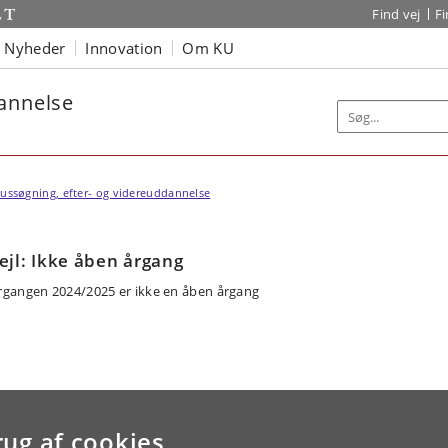
Find vej
F
Nyheder
Innovation
Om KU
dannelse
ussøgning, efter- og videreuddannelse
ejl: Ikke åben årgang
rgangen 2024/2025 er ikke en åben årgang
rug af cookies