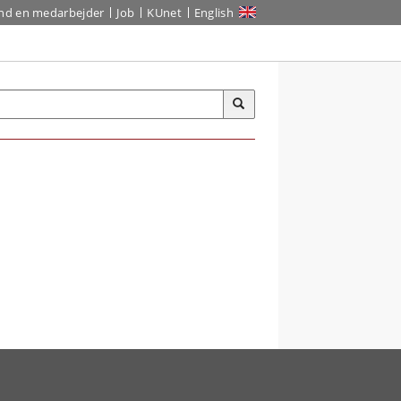
ind en medarbejder
Job
KUnet
English