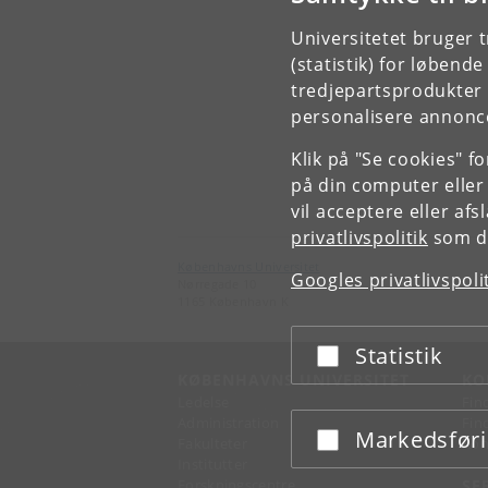
Universitetet bruger 
(statistik) for løbend
tredjepartsprodukter t
personalisere annonce
Klik på "Se cookies" f
på din computer eller
vil acceptere eller af
privatlivspolitik
som du
Københavns Universitet
Googles privatlivspoli
Nørregade 10
1165 København K
Statistik
Acceptér eller afslå
KØBENHAVNS UNIVERSITET
KO
Ledelse
Fin
Administration
Fin
Markedsfør
Acceptér eller afslå
Fakulteter
Kon
Institutter
Forskningscentre
SE