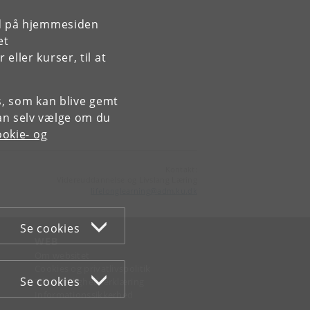
rd på hjemmesiden
et
ller kurser, til at
es, som kan blive gemt
an selv vælge om du
okie- og
Kontakt:
Videreuddannelse og Livslang Læring
lifelonglearning
@
adm
.
ku
.
dk
Se cookies
WEB
Om websitet
Cookies og privatlivspolitik
Se cookies
Tilgængelighedserklæring
Informationssikkerhed