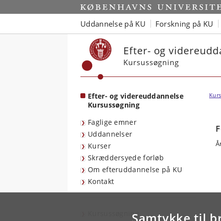
Start
Uddannelse på KU
Forskning på KU
Efter- og videreud
Kursussøgning
Efter- og videreuddannelse
Kurs
Kursussøgning
Faglige emner
F
Uddannelser
Å
Kurser
Skræddersyede forløb
Om efteruddannelse på KU
Kontakt
Kursussøgning
Samtykke til b