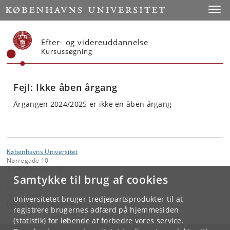
Start
Toggl
Efter- og videreuddannelse
Kursussøgning
Fejl: Ikke åben årgang
Årgangen 2024/2025 er ikke en åben årgang
Københavns Universitet
Nørregade 10
1165 København K
Samtykke til brug af cookies
Kontakt:
Videreuddannelse og Livslang Læring
Universitetet bruger tredjepartsprodukter til at
lifelonglearning
@
adm
.
ku
.
dk
registrere brugernes adfærd på hjemmesiden
(statistik) for løbende at forbedre vores service.