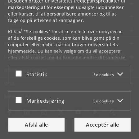
Desuden bruger universitetet tredjepartsprodukter til
KØBENHAVNS UNIVERSITET
markedsføring af for eksempel udvalgte uddannelser
eller kurser, til at personalisere annoncer og til at
KONTAKT
følge op på effekten af kampagner.
SERVICES
Klik på "Se cookies" for at se en liste over udbyderne
af de forskellige cookies, som kan blive gemt på din
FOR STUDERENDE OG ANSATTE
computer eller mobil, når du bruger universitetets
hjemmeside. Du kan selv vælge om du vil acceptere
JOB OG KARRIERE
eller afslå cookies, og du kan altid ændre dit samtykke
under
Cookie- og privatlivspolitik
som du finder i
NØDSITUATIONER
bunden af hver side.
Acceptér eller afslå
Statistik
Se cookies
Googles privatlivspolitik
WEB
MØD KU PÅ
Acceptér eller afslå
Markedsføring
Se cookies
Afslå alle
Acceptér alle