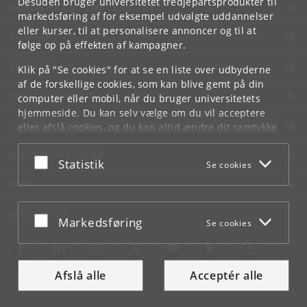
Desuden bruger universitetet tredjepartsprodukter til
KØBENHAVNS UNIVERSITET
markedsføring af for eksempel udvalgte uddannelser
eller kurser, til at personalisere annoncer og til at
KONTAKT
følge op på effekten af kampagner.
SERVICES
Klik på "Se cookies" for at se en liste over udbyderne
af de forskellige cookies, som kan blive gemt på din
FOR STUDERENDE OG ANSATTE
computer eller mobil, når du bruger universitetets
hjemmeside. Du kan selv vælge om du vil acceptere
JOB OG KARRIERE
eller afslå cookies, og du kan altid ændre dit samtykke
under
Cookie- og privatlivspolitik
som du finder i
NØDSITUATIONER
bunden af hver side.
Acceptér eller afslå
Statistik
Se cookies
Googles privatlivspolitik
WEB
MØD KU PÅ
Acceptér eller afslå
Markedsføring
Se cookies
Afslå alle
Acceptér alle