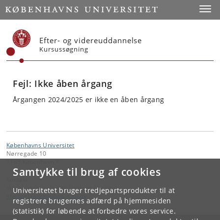
Start
Toggl
Efter- og videreuddannelse
Kursussøgning
Fejl: Ikke åben årgang
Årgangen 2024/2025 er ikke en åben årgang
Københavns Universitet
Nørregade 10
1165 København K
Samtykke til brug af cookies
Kontakt:
Videreuddannelse og Livslang Læring
Universitetet bruger tredjepartsprodukter til at
lifelonglearning
@
adm
.
ku
.
dk
registrere brugernes adfærd på hjemmesiden
(statistik) for løbende at forbedre vores service.