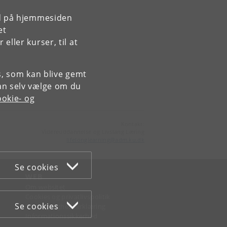
rd på hjemmesiden
et
ller kurser, til at
es, som kan blive gemt
an selv vælge om du
okie- og
Kontakt:
Videreuddannelse og Livslang Læring
lifelonglearning
@
adm
.
ku
.
dk
Se cookies
WEB
Om websitet
Cookies og privatlivspolitik
Se cookies
Tilgængelighedserklæring
Informationssikkerhed