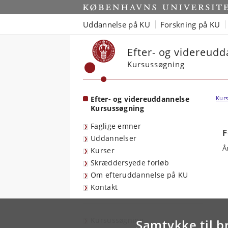
Start
Uddannelse på KU
Forskning på KU
Efter- og videreud
Kursussøgning
Efter- og videreuddannelse
Kurs
Kursussøgning
Faglige emner
F
Uddannelser
Å
Kurser
Skræddersyede forløb
Om efteruddannelse på KU
Kontakt
Kursussøgning
Samtykke til b