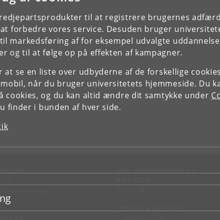
tredjepartsprodukter til at registrere brugernes adfæ
e at forbedre vores service. Desuden bruger universitet
il markedsføring af for eksempel udvalgte uddannelser e
r og til at følge op på effekten af kampagner.
or at se en liste over udbyderne af de forskellige cooki
 mobil, når du bruger universitetets hjemmeside. Du k
slå cookies, og du kan altid ændre dit samtykke under
Co
 finder i bunden af hver side.
tik
NTAKT
FOR STUDERENDE OG
ANSATTE
d vej
KUnet
d en medarbejder
ing
takt KU
JOB OG KARRIERE
RVICES
Ledige stillinger