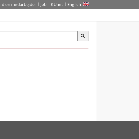
ind en medarbejder
Job
KUnet
English