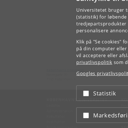
Universitetet bruger 
(statistik) for løbend
tredjepartsprodukter t
personalisere annonce
Klik på "Se cookies" f
på din computer eller
vil acceptere eller af
privatlivspolitik
som du
Københavns Universitet
Googles privatlivspoli
Nørregade 10
1165 København K
Statistik
Acceptér eller afslå
KØBENHAVNS UNIVERSITET
KO
Ledelse
Fin
Administration
Fin
Markedsfør
Acceptér eller afslå
Fakulteter
Kon
Institutter
Forskningscentre
SE