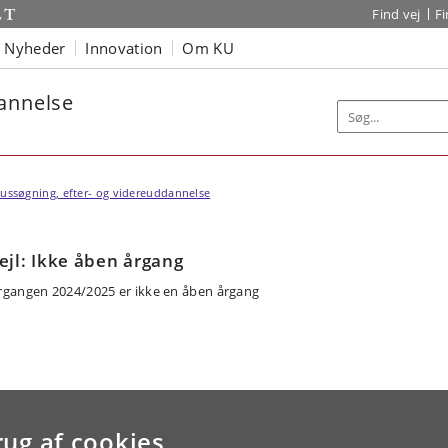
Find vej
F
Nyheder
Innovation
Om KU
dannelse
ussøgning, efter- og videreuddannelse
ejl: Ikke åben årgang
rgangen 2024/2025 er ikke en åben årgang
rug af cookies