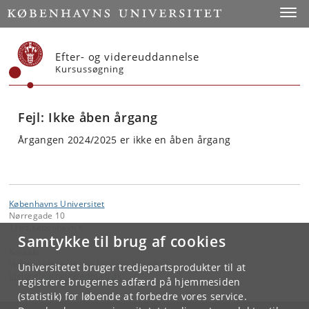
Start
Toggl
Efter- og videreuddannelse
Kursussøgning
Fejl: Ikke åben årgang
Årgangen 2024/2025 er ikke en åben årgang
Københavns Universitet
Nørregade 10
1165 København K
Samtykke til brug af cookies
Kontakt:
Videreuddannelse og Livslang Læring
Universitetet bruger tredjepartsprodukter til at
lifelonglearning
@
adm
.
ku
.
dk
registrere brugernes adfærd på hjemmesiden
(statistik) for løbende at forbedre vores service.