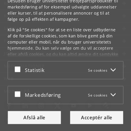
Desuden bruger universitetet tredjepartsprodukter til
KØBENHAVNS UNIVERSITET
markedsføring af for eksempel udvalgte uddannelser
eller kurser, til at personalisere annoncer og til at
KONTAKT
følge op på effekten af kampagner.
SERVICES
Klik på "Se cookies" for at se en liste over udbyderne
af de forskellige cookies, som kan blive gemt på din
FOR STUDERENDE OG ANSATTE
computer eller mobil, når du bruger universitetets
hjemmeside. Du kan selv vælge om du vil acceptere
JOB OG KARRIERE
eller afslå cookies, og du kan altid ændre dit samtykke
under
Cookie- og privatlivspolitik
som du finder i
NØDSITUATIONER
bunden af hver side.
Acceptér eller afslå
Statistik
Se cookies
Googles privatlivspolitik
WEB
MØD KU PÅ
Acceptér eller afslå
Markedsføring
Se cookies
Afslå alle
Acceptér alle