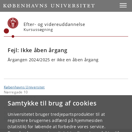
Start
Toggl
Efter- og videreuddannelse
Kursussøgning
Fejl: Ikke åben årgang
Årgangen 2024/2025 er ikke en åben årgang
Københavns Universitet
Nørregade 10
1165 København K
Samtykke til brug af cookies
Kontakt:
Videreuddannelse og Livslang Læring
Universitetet bruger tredjepartsprodukter til at
lifelonglearning
@
adm
.
ku
.
dk
registrere brugernes adfærd på hjemmesiden
(statistik) for løbende at forbedre vores service.