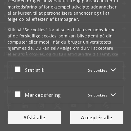
Desuden bruger universitetet tredjepartsprodukter til
KØBENHAVNS UNIVERSITET
markedsføring af for eksempel udvalgte uddannelser
eller kurser, til at personalisere annoncer og til at
KONTAKT
følge op på effekten af kampagner.
SERVICES
Klik på "Se cookies" for at se en liste over udbyderne
af de forskellige cookies, som kan blive gemt på din
FOR STUDERENDE OG ANSATTE
computer eller mobil, når du bruger universitetets
hjemmeside. Du kan selv vælge om du vil acceptere
JOB OG KARRIERE
eller afslå cookies, og du kan altid ændre dit samtykke
under
Cookie- og privatlivspolitik
som du finder i
NØDSITUATIONER
bunden af hver side.
Acceptér eller afslå
Statistik
Se cookies
Googles privatlivspolitik
WEB
MØD KU PÅ
Acceptér eller afslå
Markedsføring
Se cookies
Afslå alle
Acceptér alle