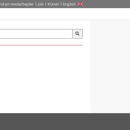
ind en medarbejder
Job
KUnet
English