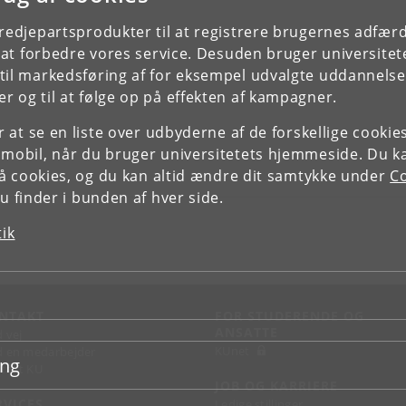
tredjepartsprodukter til at registrere brugernes adfæ
e at forbedre vores service. Desuden bruger universitet
il markedsføring af for eksempel udvalgte uddannelser e
r og til at følge op på effekten af kampagner.
or at se en liste over udbyderne af de forskellige cooki
 mobil, når du bruger universitetets hjemmeside. Du k
slå cookies, og du kan altid ændre dit samtykke under
Co
 finder i bunden af hver side.
tik
NTAKT
FOR STUDERENDE OG
ANSATTE
d vej
KUnet
d en medarbejder
ing
takt KU
JOB OG KARRIERE
RVICES
Ledige stillinger