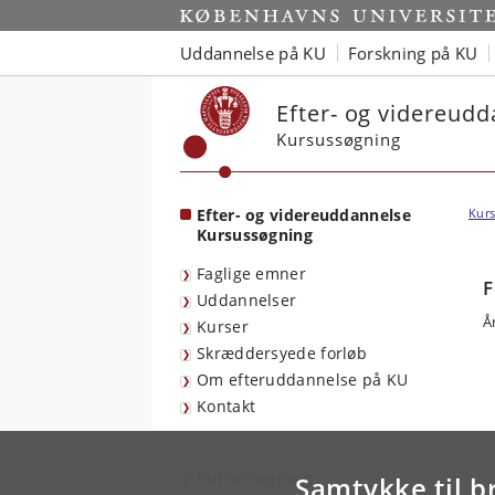
Start
Uddannelse på KU
Forskning på KU
Efter- og videreud
Kursussøgning
Efter- og videreuddannelse
Kurs
Kursussøgning
Faglige emner
F
Uddannelser
Å
Kurser
Skræddersyede forløb
Om efteruddannelse på KU
Kontakt
Kursussøgning
Samtykke til b