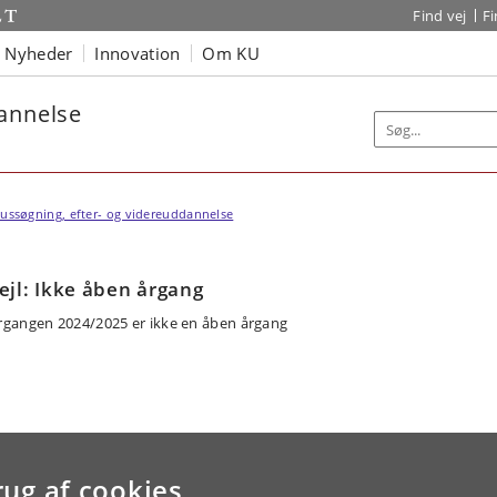
Find vej
F
Nyheder
Innovation
Om KU
dannelse
ussøgning, efter- og videreuddannelse
ejl: Ikke åben årgang
rgangen 2024/2025 er ikke en åben årgang
rug af cookies