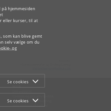
rd på hjemmesiden
et
ller kurser, til at
es, som kan blive gemt
an selv vælge om du
okie- og
Kontakt:
Videreuddannelse og Livslang Læring
lifelonglearning
@
adm
.
ku
.
dk
Se cookies
WEB
Om websitet
Cookies og privatlivspolitik
Se cookies
Tilgængelighedserklæring
Informationssikkerhed