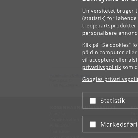
Universitetet bruger 
(statistik) for løbend
tredjepartsprodukter t
personalisere annonce
Klik på "Se cookies" f
på din computer eller
vil acceptere eller af
privatlivspolitik
som du
Københavns Universitet
Googles privatlivspoli
Nørregade 10
1165 København K
Statistik
Acceptér eller afslå
KØBENHAVNS UNIVERSITET
KO
Ledelse
Fin
Administration
Fin
Markedsfør
Acceptér eller afslå
Fakulteter
Kon
Institutter
Forskningscentre
SE