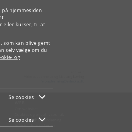
rd på hjemmesiden
et
ller kurser, til at
es, som kan blive gemt
an selv vælge om du
okie- og
Kontakt:
Videreuddannelse og Livslang Læring
lifelonglearning
@
adm
.
ku
.
dk
Se cookies
WEB
Om websitet
Cookies og privatlivspolitik
Se cookies
Tilgængelighedserklæring
Informationssikkerhed