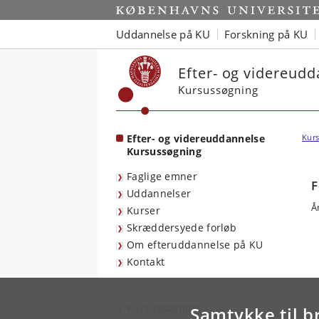
Start
Uddannelse på KU
Forskning på KU
Efter- og videreud
Kursussøgning
Efter- og videreuddannelse
Kurs
Kursussøgning
Faglige emner
F
Uddannelser
Å
Kurser
Skræddersyede forløb
Om efteruddannelse på KU
Kontakt
Kursussøgning
Samtykke til b