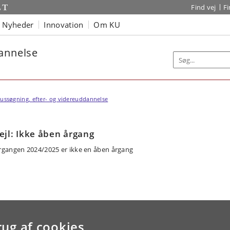
Find vej
F
Nyheder
Innovation
Om KU
dannelse
ussøgning, efter- og videreuddannelse
ejl: Ikke åben årgang
rgangen 2024/2025 er ikke en åben årgang
rug af cookies