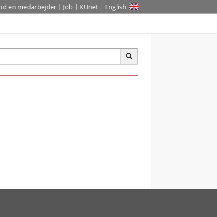
ind en medarbejder
Job
KUnet
English