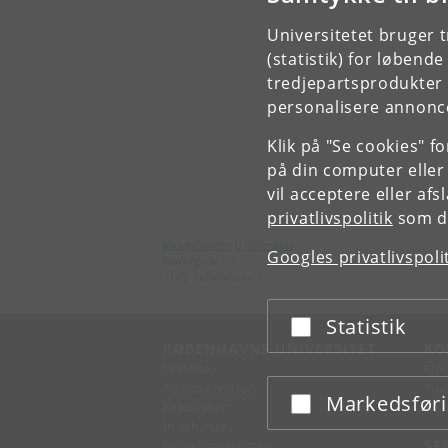
Universitetet bruger 
(statistik) for løbend
tredjepartsprodukter t
personalisere annonce
Klik på "Se cookies" f
på din computer eller
vil acceptere eller af
privatlivspolitik
som du
Københavns Universitet
Googles privatlivspoli
Nørregade 10
1165 København K
Statistik
Acceptér eller afslå
KØBENHAVNS UNIVERSITET
KO
Ledelse
Fin
Administration
Fin
Markedsfør
Acceptér eller afslå
Fakulteter
Kon
Institutter
Forskningscentre
SE