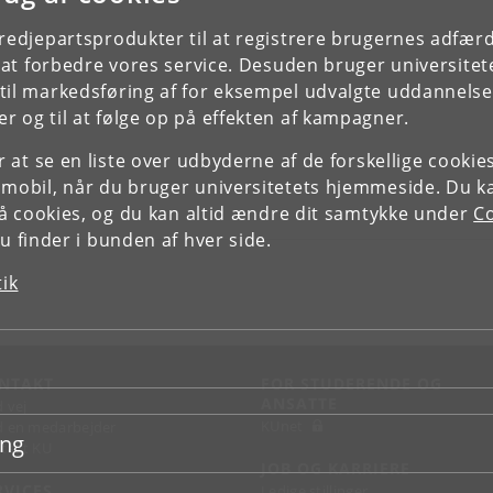
tredjepartsprodukter til at registrere brugernes adfæ
e at forbedre vores service. Desuden bruger universitet
il markedsføring af for eksempel udvalgte uddannelser e
r og til at følge op på effekten af kampagner.
or at se en liste over udbyderne af de forskellige cooki
 mobil, når du bruger universitetets hjemmeside. Du k
slå cookies, og du kan altid ændre dit samtykke under
Co
 finder i bunden af hver side.
tik
NTAKT
FOR STUDERENDE OG
ANSATTE
d vej
KUnet
d en medarbejder
ing
takt KU
JOB OG KARRIERE
RVICES
Ledige stillinger