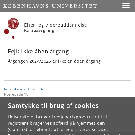
Start
Toggl
Efter- og videreuddannelse
Kursussøgning
Fejl: Ikke åben årgang
Årgangen 2024/2025 er ikke en åben årgang
Københavns Universitet
Nørregade 10
1165 København K
Samtykke til brug af cookies
Kontakt:
Videreuddannelse og Livslang Læring
Universitetet bruger tredjepartsprodukter til at
lifelonglearning
@
adm
.
ku
.
dk
registrere brugernes adfærd på hjemmesiden
(statistik) for løbende at forbedre vores service.