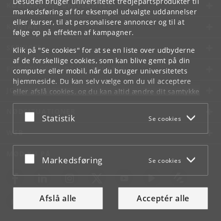
Desuden bruger universitetet tredjepartsprodukter til
KØBENHAVNS UNIVERSITET
markedsføring af for eksempel udvalgte uddannelser
eller kurser, til at personalisere annoncer og til at
KONTAKT
følge op på effekten af kampagner.
SERVICES
Klik på "Se cookies" for at se en liste over udbyderne
af de forskellige cookies, som kan blive gemt på din
FOR STUDERENDE OG ANSATTE
computer eller mobil, når du bruger universitetets
hjemmeside. Du kan selv vælge om du vil acceptere
JOB OG KARRIERE
eller afslå cookies, og du kan altid ændre dit samtykke
under
Cookie- og privatlivspolitik
som du finder i
NØDSITUATIONER
bunden af hver side.
Acceptér eller afslå
Statistik
Se cookies
Googles privatlivspolitik
WEB
MØD KU PÅ
Acceptér eller afslå
Markedsføring
Se cookies
Afslå alle
Acceptér alle