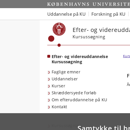
Start
Uddannelse på KU
Forskning på KU
Efter- og videreud
Kursussøgning
Efter- og videreuddannelse
Kurs
Kursussøgning
Faglige emner
F
Uddannelser
Å
Kurser
Skræddersyede forløb
Om efteruddannelse på KU
Kontakt
Kursussøgning
Samtykke til b