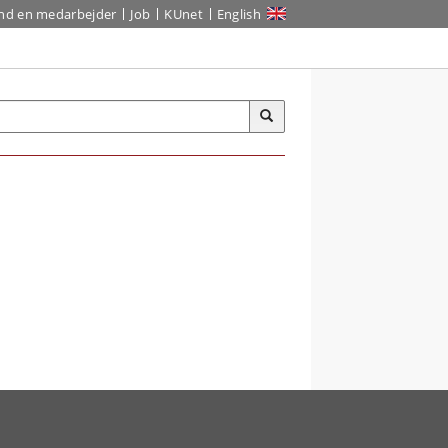
ind en medarbejder
Job
KUnet
English