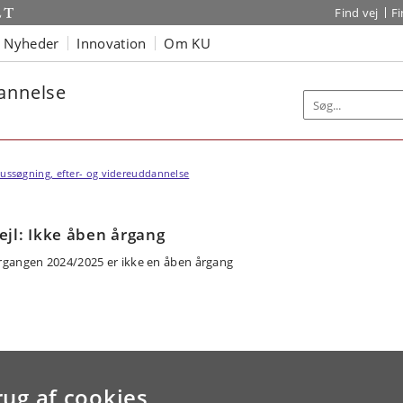
Find vej
F
Nyheder
Innovation
Om KU
dannelse
ussøgning, efter- og videreuddannelse
ejl: Ikke åben årgang
rgangen 2024/2025 er ikke en åben årgang
rug af cookies