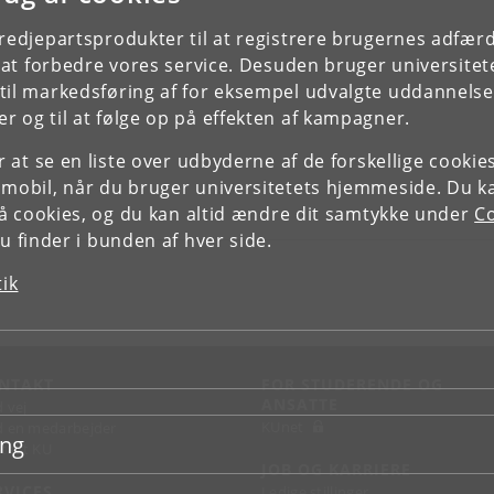
tredjepartsprodukter til at registrere brugernes adfæ
e at forbedre vores service. Desuden bruger universitet
il markedsføring af for eksempel udvalgte uddannelser e
r og til at følge op på effekten af kampagner.
or at se en liste over udbyderne af de forskellige cooki
 mobil, når du bruger universitetets hjemmeside. Du k
slå cookies, og du kan altid ændre dit samtykke under
Co
 finder i bunden af hver side.
tik
NTAKT
FOR STUDERENDE OG
ANSATTE
d vej
KUnet
d en medarbejder
ing
takt KU
JOB OG KARRIERE
RVICES
Ledige stillinger