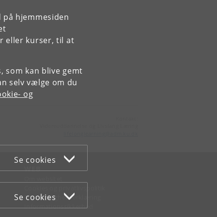
rd på hjemmesiden
et
ller kurser, til at
es, som kan blive gemt
an selv vælge om du
okie- og
Kontakt:
Videreuddannelse og Livslang Læring
lifelonglearning
@
adm
.
ku
.
dk
Se cookies
WEB
Om websitet
Cookies og privatlivspolitik
Se cookies
Tilgængelighedserklæring
Informationssikkerhed