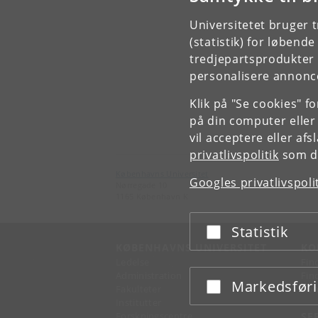
Universitetet bruger 
(statistik) for løbend
tredjepartsprodukter t
personalisere annonce
Klik på "Se cookies" f
på din computer eller
vil acceptere eller af
privatlivspolitik
som du
Københavns Universitet
Googles privatlivspoli
Nørregade 10
1165 København K
Statistik
Acceptér eller afslå
KØBENHAVNS UNIVERSITET
KO
Ledelse
Fin
Administration
Fin
Markedsfør
Acceptér eller afslå
Fakulteter
Kon
Institutter
Forskningscentre
SE