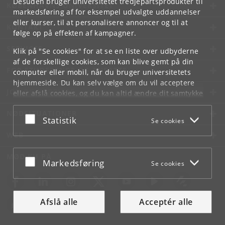
Desuden bruger universitetet tredjepartsprodukter til
KØBENHAVNS UNIVERSITET
markedsføring af for eksempel udvalgte uddannelser
eller kurser, til at personalisere annoncer og til at
KONTAKT
følge op på effekten af kampagner.
SERVICES
Klik på "Se cookies" for at se en liste over udbyderne
af de forskellige cookies, som kan blive gemt på din
FOR STUDERENDE OG ANSATTE
computer eller mobil, når du bruger universitetets
hjemmeside. Du kan selv vælge om du vil acceptere
JOB OG KARRIERE
eller afslå cookies, og du kan altid ændre dit samtykke
under
Cookie- og privatlivspolitik
som du finder i
NØDSITUATIONER
bunden af hver side.
Acceptér eller afslå
Statistik
Se cookies
Googles privatlivspolitik
WEB
MØD KU PÅ
Acceptér eller afslå
Markedsføring
Se cookies
Afslå alle
Acceptér alle