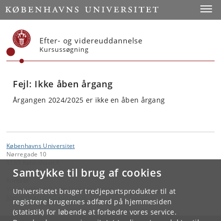
Start
Toggl
Efter- og videreuddannelse
Kursussøgning
Fejl: Ikke åben årgang
Årgangen 2024/2025 er ikke en åben årgang
Københavns Universitet
Nørregade 10
1165 København K
Samtykke til brug af cookies
Kontakt:
Videreuddannelse og Livslang Læring
Universitetet bruger tredjepartsprodukter til at
lifelonglearning
@
adm
.
ku
.
dk
registrere brugernes adfærd på hjemmesiden
(statistik) for løbende at forbedre vores service.