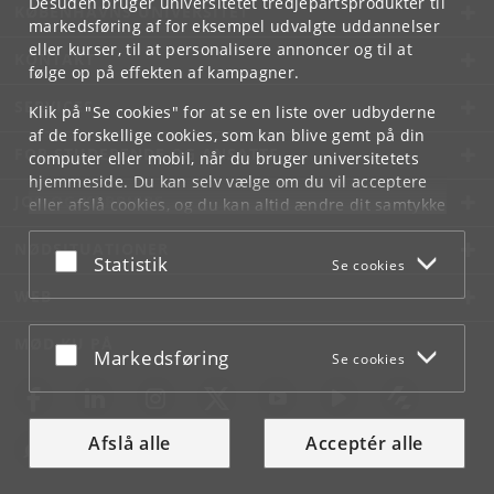
Desuden bruger universitetet tredjepartsprodukter til
KØBENHAVNS UNIVERSITET
markedsføring af for eksempel udvalgte uddannelser
eller kurser, til at personalisere annoncer og til at
KONTAKT
følge op på effekten af kampagner.
SERVICES
Klik på "Se cookies" for at se en liste over udbyderne
af de forskellige cookies, som kan blive gemt på din
FOR STUDERENDE OG ANSATTE
computer eller mobil, når du bruger universitetets
hjemmeside. Du kan selv vælge om du vil acceptere
JOB OG KARRIERE
eller afslå cookies, og du kan altid ændre dit samtykke
under
Cookie- og privatlivspolitik
som du finder i
NØDSITUATIONER
bunden af hver side.
Acceptér eller afslå
Statistik
Se cookies
Googles privatlivspolitik
WEB
MØD KU PÅ
Acceptér eller afslå
Markedsføring
Se cookies
Afslå alle
Acceptér alle