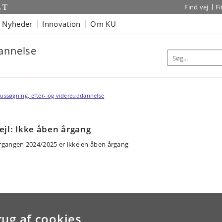
Find vej
F
Nyheder
Innovation
Om KU
dannelse
ussøgning, efter- og videreuddannelse
ejl: Ikke åben årgang
rgangen 2024/2025 er ikke en åben årgang
rug af cookies