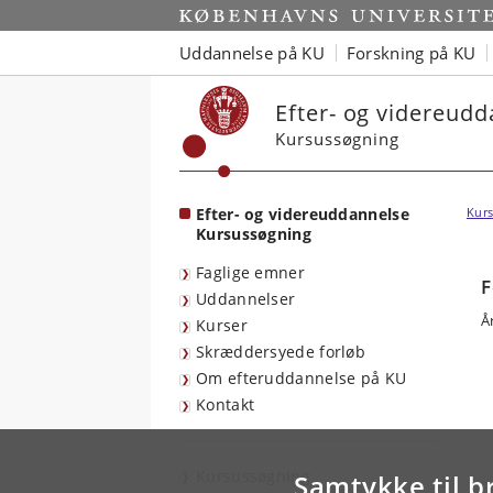
Start
Uddannelse på KU
Forskning på KU
Efter- og videreud
Kursussøgning
Efter- og videreuddannelse
Kurs
Kursussøgning
Faglige emner
F
Uddannelser
Å
Kurser
Skræddersyede forløb
Om efteruddannelse på KU
Kontakt
Kursussøgning
Samtykke til b