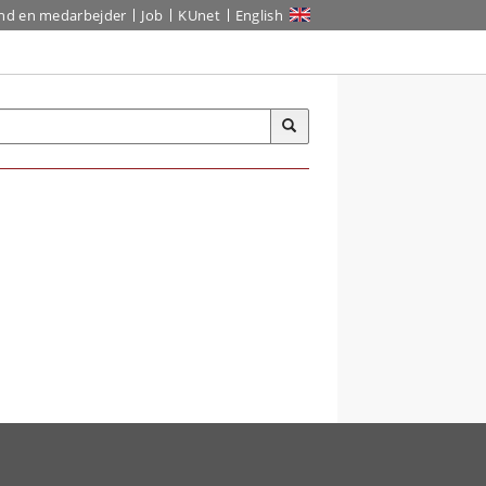
ind en medarbejder
Job
KUnet
English