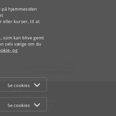
rd på hjemmesiden
et
ller kurser, til at
es, som kan blive gemt
an selv vælge om du
okie- og
Kontakt:
Videreuddannelse og Livslang Læring
lifelonglearning
@
adm
.
ku
.
dk
Se cookies
WEB
Om websitet
Cookies og privatlivspolitik
Se cookies
Tilgængelighedserklæring
Informationssikkerhed