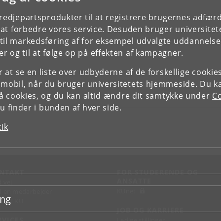
tredjepartsprodukter til at registrere brugernes adfæ
e at forbedre vores service. Desuden bruger universitet
il markedsføring af for eksempel udvalgte uddannelser e
r og til at følge op på effekten af kampagner.
or at se en liste over udbyderne af de forskellige cooki
 mobil, når du bruger universitetets hjemmeside. Du k
slå cookies, og du kan altid ændre dit samtykke under
Co
 finder i bunden af hver side.
tik
NTAKT
FOR STUDERENDE OG
ANSATTE
d vej
KUnet
d en medarbejder
ing
takt KU
JOB OG KARRIERE
RVICES
Ledige stillinger