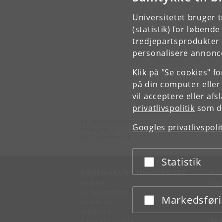
Universitetet bruger 
(statistik) for løbend
tredjepartsprodukter t
personalisere annonce
Klik på "Se cookies" f
på din computer eller
vil acceptere eller af
privatlivspolitik
som du
Københavns Universitet
Googles privatlivspoli
Nørregade 10
1165 København K
Statistik
Acceptér eller afslå
KØBENHAVNS UNIVERSITET
KO
Ledelse
Fin
Administration
Fin
Markedsfør
Acceptér eller afslå
Fakulteter
Kon
Institutter
Forskningscentre
SE