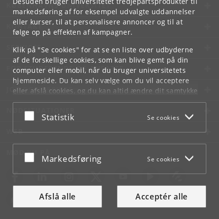
Desuden bruger universitetet tredjepartsprodukter til
KØBENHAVNS UNIVERSITET
markedsføring af for eksempel udvalgte uddannelser
eller kurser, til at personalisere annoncer og til at
KONTAKT
følge op på effekten af kampagner.
SERVICES
Klik på "Se cookies" for at se en liste over udbyderne
af de forskellige cookies, som kan blive gemt på din
FOR STUDERENDE OG ANSATTE
computer eller mobil, når du bruger universitetets
hjemmeside. Du kan selv vælge om du vil acceptere
JOB OG KARRIERE
eller afslå cookies, og du kan altid ændre dit samtykke
under
Cookie- og privatlivspolitik
som du finder i
NØDSITUATIONER
bunden af hver side.
Acceptér eller afslå
Statistik
Se cookies
Googles privatlivspolitik
WEB
MØD KU PÅ
Acceptér eller afslå
Markedsføring
Se cookies
Afslå alle
Acceptér alle