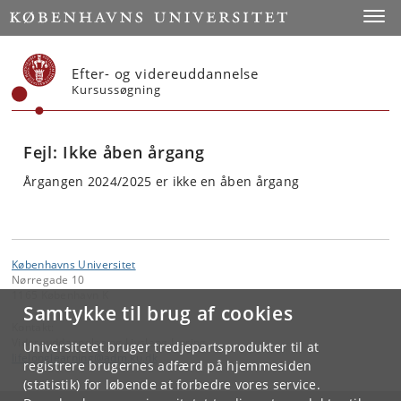
Start
Toggl
Efter- og videreuddannelse
Kursussøgning
Fejl: Ikke åben årgang
Årgangen 2024/2025 er ikke en åben årgang
Københavns Universitet
Nørregade 10
1165 København K
Samtykke til brug af cookies
Kontakt:
Videreuddannelse og Livslang Læring
Universitetet bruger tredjepartsprodukter til at
lifelonglearning
@
adm
.
ku
.
dk
registrere brugernes adfærd på hjemmesiden
(statistik) for løbende at forbedre vores service.