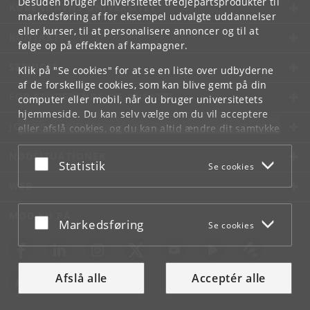
Desuden bruger universitetet tredjepartsprodukter til
KØBENHAVNS UNIVERSITET
markedsføring af for eksempel udvalgte uddannelser
eller kurser, til at personalisere annoncer og til at
KONTAKT
følge op på effekten af kampagner.
SERVICES
Klik på "Se cookies" for at se en liste over udbyderne
af de forskellige cookies, som kan blive gemt på din
FOR STUDERENDE OG ANSATTE
computer eller mobil, når du bruger universitetets
hjemmeside. Du kan selv vælge om du vil acceptere
JOB OG KARRIERE
eller afslå cookies, og du kan altid ændre dit samtykke
under
Cookie- og privatlivspolitik
som du finder i
NØDSITUATIONER
bunden af hver side.
Acceptér eller afslå
Statistik
Se cookies
Googles privatlivspolitik
WEB
MØD KU PÅ
Acceptér eller afslå
Markedsføring
Se cookies
Afslå alle
Acceptér alle