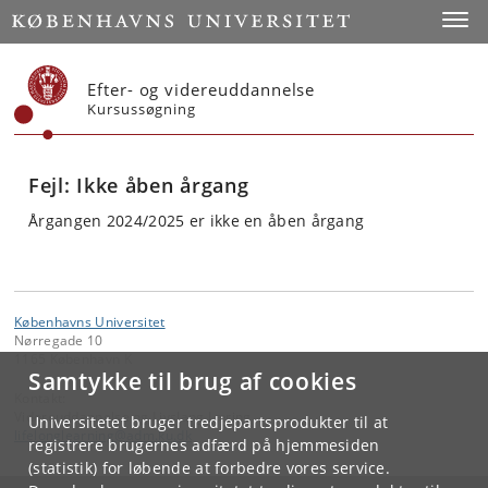
Start
Toggl
Efter- og videreuddannelse
Kursussøgning
Fejl: Ikke åben årgang
Årgangen 2024/2025 er ikke en åben årgang
Københavns Universitet
Nørregade 10
1165 København K
Samtykke til brug af cookies
Kontakt:
Videreuddannelse og Livslang Læring
Universitetet bruger tredjepartsprodukter til at
lifelonglearning
@
adm
.
ku
.
dk
registrere brugernes adfærd på hjemmesiden
(statistik) for løbende at forbedre vores service.