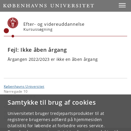
Start
Toggl
Efter- og videreuddannelse
Kursussøgning
Fejl: Ikke åben årgang
Årgangen 2022/2023 er ikke en åben årgang
Københavns Universitet
Nørregade 10
1165 København K
Samtykke til brug af cookies
Kontakt:
Videreuddannelse og Livslang Læring
Universitetet bruger tredjepartsprodukter til at
lifelonglearning
@
adm
.
ku
.
dk
registrere brugernes adfærd på hjemmesiden
(statistik) for løbende at forbedre vores service.