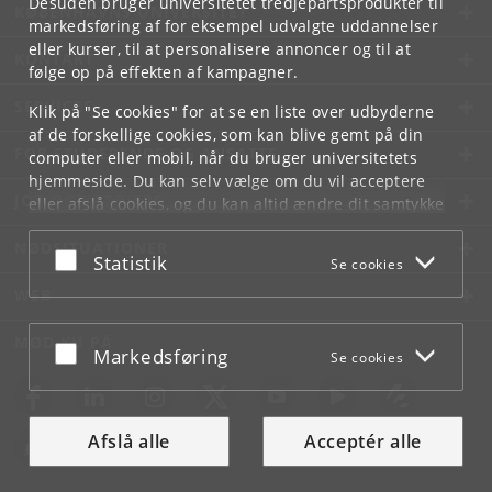
Desuden bruger universitetet tredjepartsprodukter til
KØBENHAVNS UNIVERSITET
markedsføring af for eksempel udvalgte uddannelser
eller kurser, til at personalisere annoncer og til at
KONTAKT
følge op på effekten af kampagner.
SERVICES
Klik på "Se cookies" for at se en liste over udbyderne
af de forskellige cookies, som kan blive gemt på din
FOR STUDERENDE OG ANSATTE
computer eller mobil, når du bruger universitetets
hjemmeside. Du kan selv vælge om du vil acceptere
JOB OG KARRIERE
eller afslå cookies, og du kan altid ændre dit samtykke
under
Cookie- og privatlivspolitik
som du finder i
NØDSITUATIONER
bunden af hver side.
Acceptér eller afslå
Statistik
Se cookies
Googles privatlivspolitik
WEB
MØD KU PÅ
Acceptér eller afslå
Markedsføring
Se cookies
Afslå alle
Acceptér alle