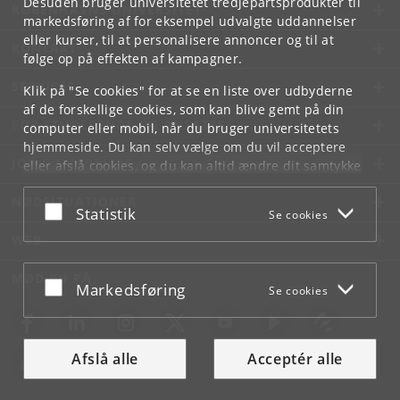
Desuden bruger universitetet tredjepartsprodukter til
KØBENHAVNS UNIVERSITET
markedsføring af for eksempel udvalgte uddannelser
eller kurser, til at personalisere annoncer og til at
KONTAKT
følge op på effekten af kampagner.
SERVICES
Klik på "Se cookies" for at se en liste over udbyderne
af de forskellige cookies, som kan blive gemt på din
FOR STUDERENDE OG ANSATTE
computer eller mobil, når du bruger universitetets
hjemmeside. Du kan selv vælge om du vil acceptere
JOB OG KARRIERE
eller afslå cookies, og du kan altid ændre dit samtykke
under
Cookie- og privatlivspolitik
som du finder i
NØDSITUATIONER
bunden af hver side.
Acceptér eller afslå
Statistik
Se cookies
Googles privatlivspolitik
WEB
MØD KU PÅ
Acceptér eller afslå
Markedsføring
Se cookies
Afslå alle
Acceptér alle