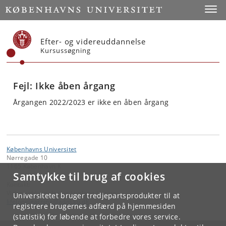
Start
Toggl
Efter- og videreuddannelse
Kursussøgning
Fejl: Ikke åben årgang
Årgangen 2022/2023 er ikke en åben årgang
Københavns Universitet
Nørregade 10
1165 København K
Samtykke til brug af cookies
Kontakt:
Videreuddannelse og Livslang Læring
Universitetet bruger tredjepartsprodukter til at
lifelonglearning
@
adm
.
ku
.
dk
registrere brugernes adfærd på hjemmesiden
(statistik) for løbende at forbedre vores service.