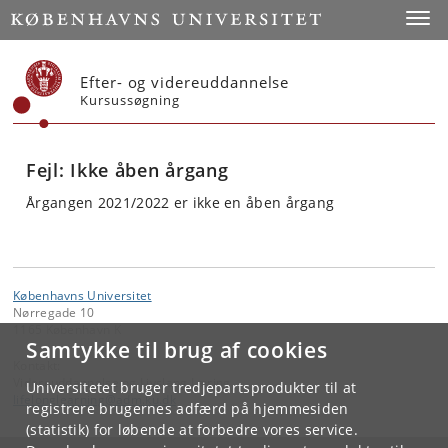
Start
Toggl
Efter- og videreuddannelse
Kursussøgning
Fejl: Ikke åben årgang
Årgangen 2021/2022 er ikke en åben årgang
Københavns Universitet
Nørregade 10
1165 København K
Samtykke til brug af cookies
Kontakt:
Videreuddannelse og Livslang Læring
Universitetet bruger tredjepartsprodukter til at
lifelonglearning
@
adm
.
ku
.
dk
registrere brugernes adfærd på hjemmesiden
(statistik) for løbende at forbedre vores service.