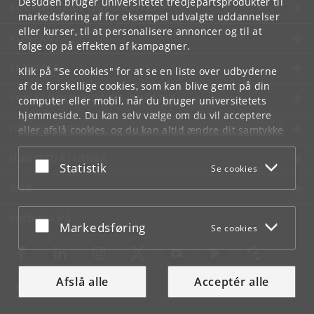
Desuden bruger universitetet tredjepartsprodukter til
KØBENHAVNS UNIVERSITET
markedsføring af for eksempel udvalgte uddannelser
eller kurser, til at personalisere annoncer og til at
KONTAKT
følge op på effekten af kampagner.
SERVICES
Klik på "Se cookies" for at se en liste over udbyderne
af de forskellige cookies, som kan blive gemt på din
FOR STUDERENDE OG ANSATTE
computer eller mobil, når du bruger universitetets
hjemmeside. Du kan selv vælge om du vil acceptere
JOB OG KARRIERE
eller afslå cookies, og du kan altid ændre dit samtykke
under
Cookie- og privatlivspolitik
som du finder i
NØDSITUATIONER
bunden af hver side.
Acceptér eller afslå
Statistik
Se cookies
Googles privatlivspolitik
WEB
MØD KU PÅ
Acceptér eller afslå
Markedsføring
Se cookies
Afslå alle
Acceptér alle