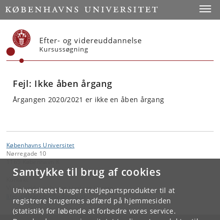
Start
Toggl
Efter- og videreuddannelse
Kursussøgning
Fejl: Ikke åben årgang
Årgangen 2020/2021 er ikke en åben årgang
Københavns Universitet
Nørregade 10
1165 København K
Samtykke til brug af cookies
Kontakt:
Videreuddannelse og Livslang Læring
Universitetet bruger tredjepartsprodukter til at
lifelonglearning
@
adm
.
ku
.
dk
registrere brugernes adfærd på hjemmesiden
(statistik) for løbende at forbedre vores service.