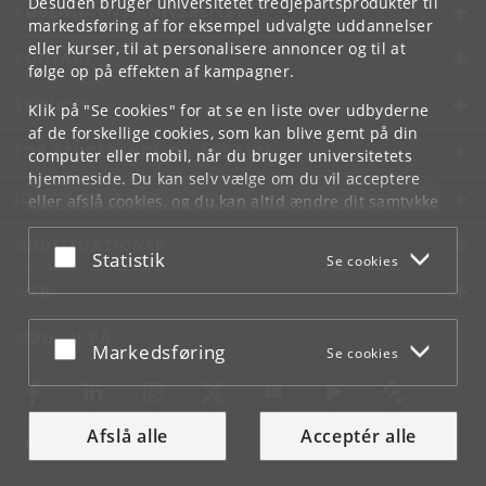
Desuden bruger universitetet tredjepartsprodukter til
KØBENHAVNS UNIVERSITET
markedsføring af for eksempel udvalgte uddannelser
eller kurser, til at personalisere annoncer og til at
KONTAKT
følge op på effekten af kampagner.
SERVICES
Klik på "Se cookies" for at se en liste over udbyderne
af de forskellige cookies, som kan blive gemt på din
FOR STUDERENDE OG ANSATTE
computer eller mobil, når du bruger universitetets
hjemmeside. Du kan selv vælge om du vil acceptere
JOB OG KARRIERE
eller afslå cookies, og du kan altid ændre dit samtykke
under
Cookie- og privatlivspolitik
som du finder i
NØDSITUATIONER
bunden af hver side.
Acceptér eller afslå
Statistik
Se cookies
Googles privatlivspolitik
WEB
MØD KU PÅ
Acceptér eller afslå
Markedsføring
Se cookies
Afslå alle
Acceptér alle