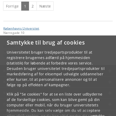
Forrige
1
2
Næste
Københavns Universitet
Nørregade 10
1165 København K
Samtykke til brug af cookies
Kontakt:
Videreuddannelse og Livslang Læring
Universitetet bruger tredjepartsprodukter til at
lifelonglearning
@
adm
.
ku
.
dk
registrere brugernes adfærd på hjemmesiden
(statistik) for løbende at forbedre vores service.
Desuden bruger universitetet tredjepartsprodukter til
KØBENHAVNS UNIVERSITET
markedsføring af for eksempel udvalgte uddannelser
eller kurser, til at personalisere annoncer og til at
KONTAKT
følge op på effekten af kampagner.
SERVICES
Klik på "Se cookies" for at se en liste over udbyderne
af de forskellige cookies, som kan blive gemt på din
FOR STUDERENDE OG ANSATTE
computer eller mobil, når du bruger universitetets
hjemmeside. Du kan selv vælge om du vil acceptere
JOB OG KARRIERE
eller afslå cookies, og du kan altid ændre dit samtykke