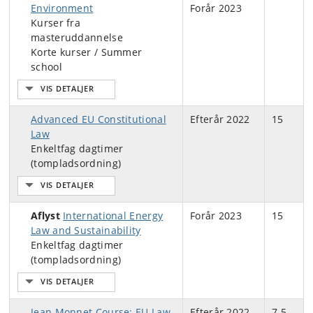
Environment
Forår 2023
Kurser fra
masteruddannelse
Korte kurser / Summer
school
Advanced EU Constitutional
Efterår 2022
15
Law
Enkeltfag dagtimer
(tompladsordning)
Aflyst
International Energy
Forår 2023
15
Law and Sustainability
Enkeltfag dagtimer
(tompladsordning)
Jean Monnet Course: EU Law
Efterår 2022
7.5