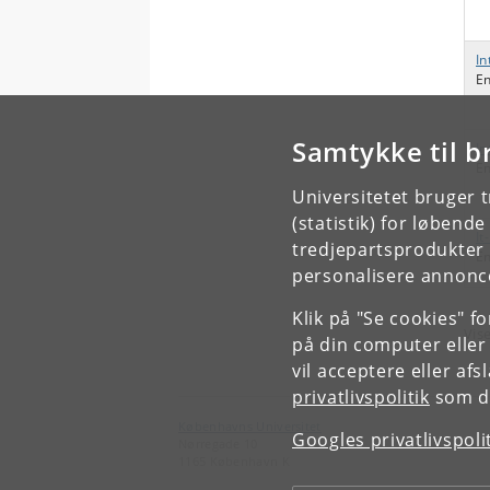
In
En
Samtykke til b
In
En
Universitetet bruger 
(statistik) for løbend
It
tredjepartsprodukter t
En
personalisere annonce
Klik på "Se cookies" f
Vise
på din computer eller
vil acceptere eller af
privatlivspolitik
som du
Københavns Universitet
Googles privatlivspoli
Nørregade 10
1165 København K