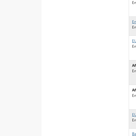
En
En
En
E
En
Af
En
Af
En
E
En
Ba