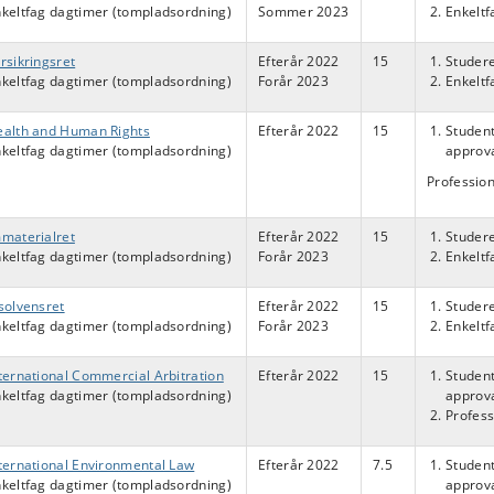
keltfag dagtimer (tompladsordning)
Sommer 2023
Enkelt
rsikringsret
Efterår 2022
15
Studere
keltfag dagtimer (tompladsordning)
Forår 2023
Enkelt
alth and Human Rights
Efterår 2022
15
Student
keltfag dagtimer (tompladsordning)
approva
Professio
materialret
Efterår 2022
15
Studere
keltfag dagtimer (tompladsordning)
Forår 2023
Enkelt
solvensret
Efterår 2022
15
Studere
keltfag dagtimer (tompladsordning)
Forår 2023
Enkelt
ternational Commercial Arbitration
Efterår 2022
15
Student
keltfag dagtimer (tompladsordning)
approva
Profess
ternational Environmental Law
Efterår 2022
7.5
Student
keltfag dagtimer (tompladsordning)
approva