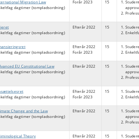
ternational Migration Law
Forår 2023
15
Student
keltfag dagtimer (tompladsordning)
approva
Profess
jeret
Efterår 2022
15
Studere
keltfag dagtimer (tompladsordning)
Enkelt
nansieringsret
Efterår 2022
15
Studere
keltfag dagtimer (tompladsordning)
Forår 2023
Enkelt
vanced EU Constitutional Law
Efterår 2022
15
Student
keltfag dagtimer (tompladsordning)
approva
Profess
sættelsesret
Efterår 2022
15
Studere
keltfag dagtimer (tompladsordning)
Forår 2023
Enkelt
imate Change and the Law
Efterår 2022
15
Student
keltfag dagtimer (tompladsordning)
approva
Profess
iminological Theory
Efterår 2022
15
Student