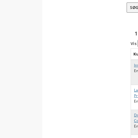
SØ
1
Vis
Ku
In
En
La
Pr
En
Dr
Co
En