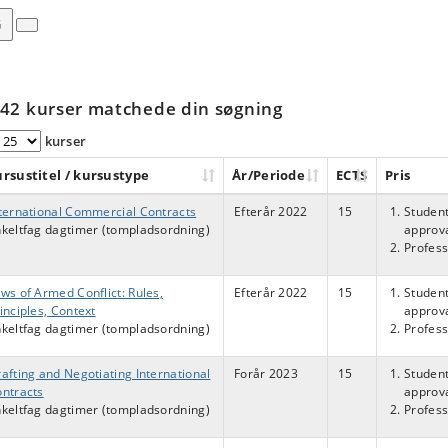
G
42 kurser matchede din søgning
kurser
rsustitel / kursustype
År/Periode
ECTS
Pris
ternational Commercial Contracts
Efterår 2022
15
Student
keltfag dagtimer (tompladsordning)
approva
Profess
ws of Armed Conflict: Rules,
Efterår 2022
15
Student
inciples, Context
approva
keltfag dagtimer (tompladsordning)
Profess
afting and Negotiating International
Forår 2023
15
Student
ntracts
approva
keltfag dagtimer (tompladsordning)
Profess