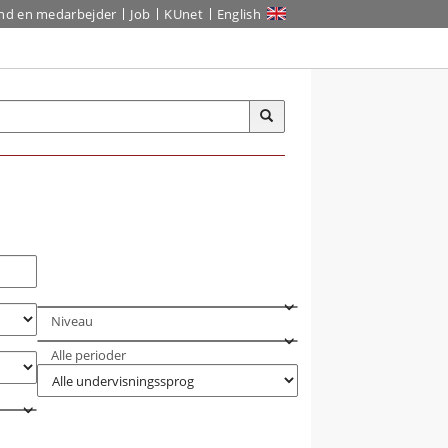
ind en medarbejder
Job
KUnet
English
Niveau
Alle perioder