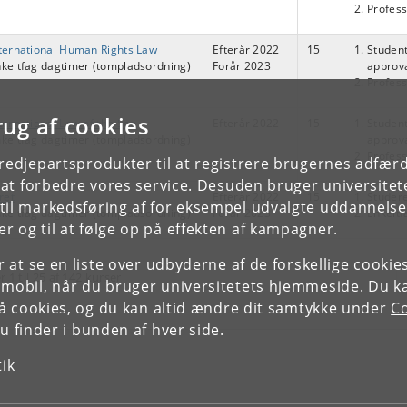
Profess
ternational Human Rights Law
Efterår 2022
15
Student
keltfag dagtimer (tompladsordning)
Forår 2023
approva
Profess
rug af cookies
ternational Law of the Sea
Efterår 2022
15
Student
keltfag dagtimer (tompladsordning)
approva
Profess
tredjepartsprodukter til at registrere brugernes adfæ
e at forbedre vores service. Desuden bruger universitet
-ret
Efterår 2022
15
Studere
il markedsføring af for eksempel udvalgte uddannelser e
keltfag dagtimer (tompladsordning)
Forår 2023
Enkelt
r og til at følge op på effekten af kampagner.
or at se en liste over udbyderne af de forskellige cooki
r 1 til 25 af 142 kurser
 mobil, når du bruger universitetets hjemmeside. Du k
slå cookies, og du kan altid ændre dit samtykke under
Co
 finder i bunden af hver side.
tik