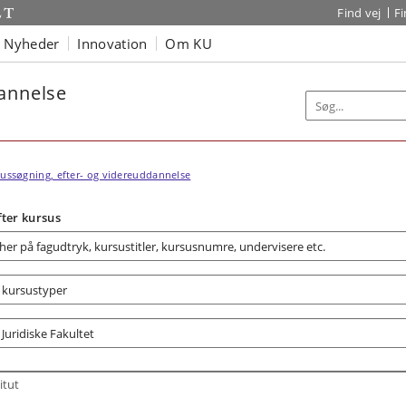
Find vej
F
Nyheder
Innovation
Om KU
dannelse
ussøgning, efter- og videreuddannelse
fter kursus
itut